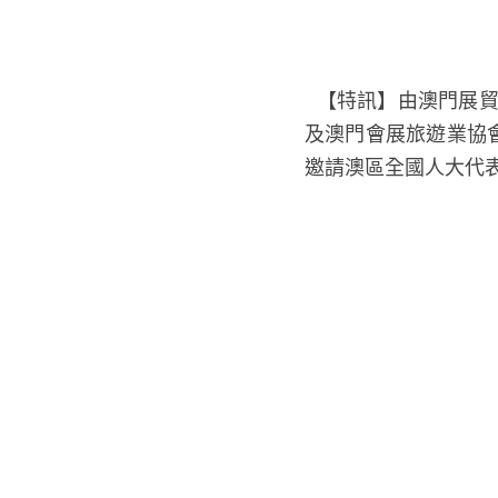
  【特訊】由澳門展貿協會倡議，聯合澳門會議展覽業協會、澳門廣告商會、澳門會展產業聯合商會
及澳門會展旅遊業協
辦，邀請澳區全國人