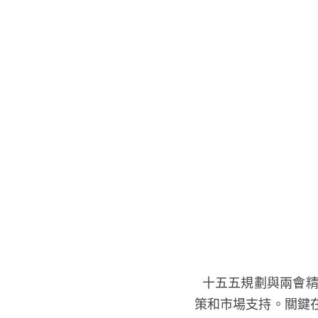
  十五五規劃與兩會精神強調的區域協同、科技創新、產業升級與國際合作，為澳門會展業提供了政
策和市場支持。關鍵