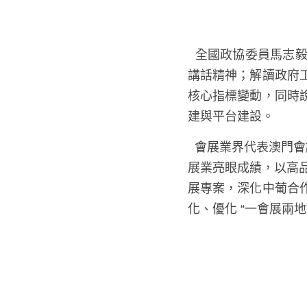
  全國政協委員馬志毅在兩會精神傳達中，介紹了政協常委會工作重點，以及習主席、丁副總理相關
講話精神；解讀政府
核心指標變動，同時
建與平台建設。
  會展業界代表澳門會議展覽業協會宋曉冬會長在總結發言時表示，透過學習“兩會精神”，依託澳
門會展業亮眼成績，
育高端會展專案，深
澳琴一體化、優化 