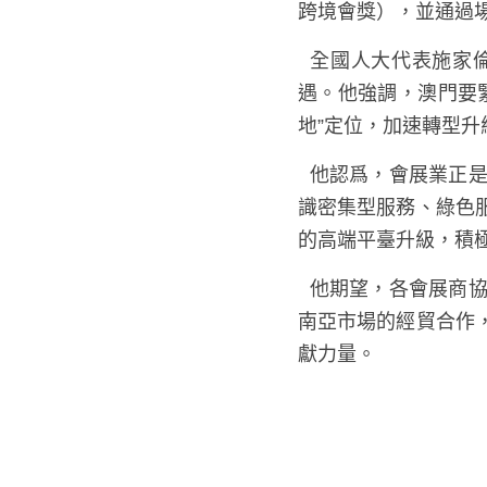
跨境會獎），並通過
  全國人大代表施家倫表示，今年全國兩會擘畫的發展藍圖，為澳門會展商貿產業帶來重大戰略機
遇。他強調，澳門要
地”定位，加速轉型
  他認爲，會展業正是撬動服務貿易的有力槓桿。澳門業界應緊扣國家戰略，主動對接數字服務、知
識密集型服務、綠色
的高端平臺升級，積
  他期望，各會展商協會與業界同仁發揮橋樑紐帶作用，凝聚行業共識，深化與內地、葡語國家及東
南亞市場的經貿合作
獻力量。