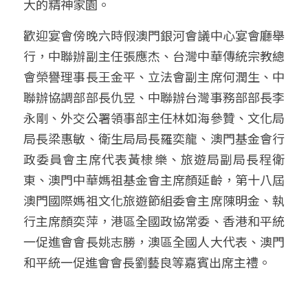
大的精神家園。
歡迎宴會傍晚六時假澳門銀河會議中心宴會廳舉
行，中聯辦副主任張應杰、台灣中華傳統宗教總
會榮譽理事長王金平、立法會副主席何潤生、中
聯辦協調部部長仇昱、中聯辦台灣事務部部長李
永剛、外交公署領事部主任林如海參贊、文化局
局長梁惠敏、衛生局局長羅奕龍、澳門基金會行
政委員會主席代表黃棣樂、旅遊局副局長程衛
東、澳門中華媽祖基金會主席顏延齡，第十八屆
澳門國際媽祖文化旅遊節組委會主席陳明金、執
行主席顏奕萍，港區全國政協常委、香港和平統
一促進會會長姚志勝，澳區全國人大代表、澳門
和平統一促進會會長劉藝良等嘉賓出席主禮。