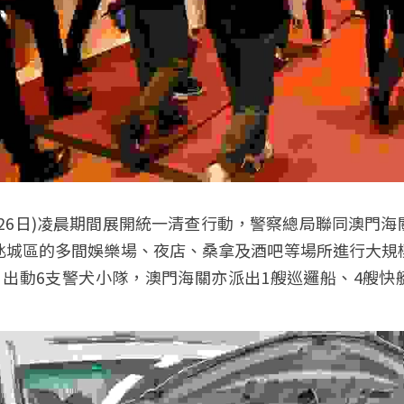
26日)凌晨期間展開統一清查行動，警察總局聯同澳門
氹城區的多間娛樂場、夜店、桑拿及酒吧等場所進行大規
，出動6支警犬小隊，澳門海關亦派出1艘巡邏船、4艘