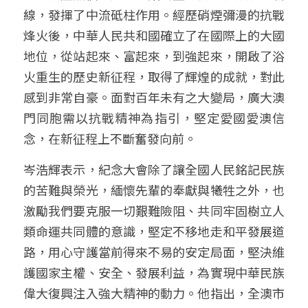
線，發揮了中流砥柱作用。經歷硝煙彌漫的抗戰
烽火後，中華人民共和國確立了在國際上的大國
地位，從站起來、富起來，到強起來，開啟了浴
火重生的歷史新征程，取得了輝煌的成就，對此
感到非常自豪。面對百年未有之大變局，廣大澳
門同胞需以抗戰精神為指引，堅定愛國愛澳信
念，在新征程上不斷奮發向前。
岑浩輝表示，紀念大會除了讓全國人民銘記民族
的苦難與榮光，緬懷先輩的奉獻與犧牲之外，也
激勵我們要克服一切艱難險阻、共同牢固樹立人
類命運共同體的意識，堅定不移地走和平發展道
路，用心守護當前得來不易的安定局面，堅決維
護國家主權、安全、發展利益，為實現中華民族
偉大復興注入強大精神的動力。他指出，全澳市