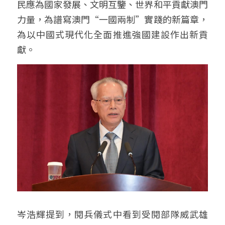
民應為國家發展、文明互鑒、世界和平貢獻澳門
力量，為譜寫澳門“一國兩制”實踐的新篇章，
為以中國式現代化全面推進強國建設作出新貢
獻。
岑浩輝提到，閱兵儀式中看到受閱部隊威武雄