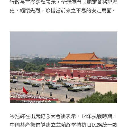
行政長官岑浩輝表示，全體澳門同胞定會銘記歷
史、緬懷先烈，珍惜當前來之不易的安定局面。
岑浩輝在出席紀念大會後表示，14年抗戰時期，
中國共產黨倡導建立並始終堅持抗日民族統一戰