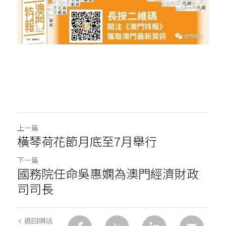
上一篇
橫琴荷花節月底至7月舉行
下一篇
國務院任命吳惠嫻為澳門經濟財政
司司長
返回網站