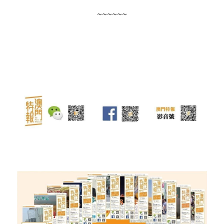
~~~~~~