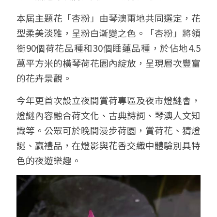
本屆主題花「杏粉」由琴澳兩地共同選定，花
型柔美淡雅，呈粉白漸變之色。「杏粉」將領
銜90個荷花品種和30個睡蓮品種，於佔地4.5
萬平方米的橫琴荷花園內綻放，呈現層次豐富
的花卉景觀。
今年更首次設立夜間賞荷專區及夜市燈謎會，
燈謎內容融合荷文化、古典詩詞、琴澳人文知
識等。公眾可於晚間漫步荷園，賞荷花、猜燈
謎、贏禮品，在燈影與花香交織中體驗別具特
色的夜遊樂趣。