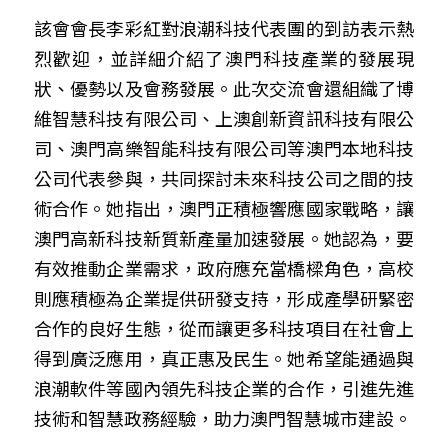
該會會長李彩紅對浪潮科技代表團的到訪表示熱
烈歡迎，並詳細介紹了澳門科技產業的發展現
狀、優勢以及會務發展。此次交流會還組織了博
維智慧科技有限公司、上澳創新資訊科技有限公
司、澳門高樂智能科技有限公司等澳門本地科技
公司代表參與，共同探討未來科技公司之間的技
術合作。她指出，澳門正積極響應國家戰略，讓
澳門高新科技新質新產量加速發展。她認為，要
有效推動企業需求，政府應充當橋樑角色，高校
則應積極為企業提供研發支持，形成產學研緊密
合作的良好生態，從而讓更多科技項目在社會上
得到廣泛應用，真正惠及民生。她希望能通過與
浪潮軟件等國內領先科技企業的合作，引進先進
技術和智慧政務經驗，助力澳門智慧城市建設。