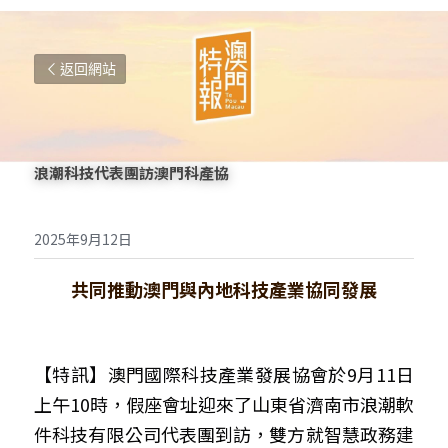
返回網站
浪潮科技代表團訪澳門科產協
2025年9月12日
共同推動澳門與內地科技產業協同發展
【特訊】澳門國際科技產業發展協會於9月11日
上午10時，假座會址迎來了山東省濟南市浪潮軟
件科技有限公司代表團到訪，雙方就智慧政務建