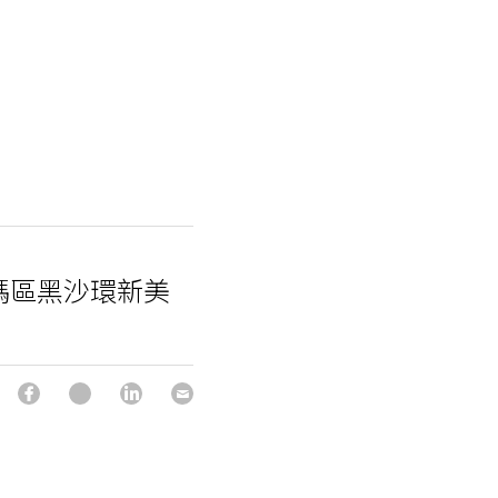
紅碼區黑沙環新美