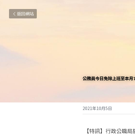
返回網站
公務員今日免除上班至本月7
2021年10月5日
 【特訊】行政公職局於今(5)日向公共部門發出指引，根據行政長官發出的第110/CE/2021號批示，