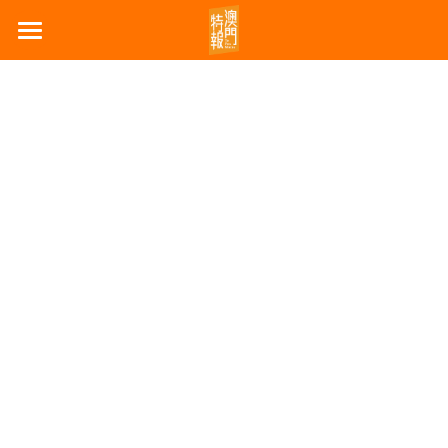
首頁
最新消息
特評
廣告
微信消息
關於
關注特報
搜索