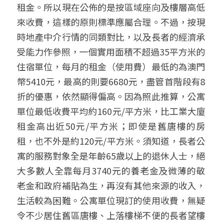
租金。所以現在公佈的是按區域座向及樓層高低
來收費，這樣的原則標準應屬合理。不過，按現
時地產中介行情的同類對比，以及長者的經濟承
受能力作參照，一個實用面積不超過35平方米的
住宿單位，每月的租金（使用費）最低的為澳門
幣5410元，最高的則要6680元，盡管首階段有8
折的優惠，依然顯得偏高。因為照此推算，公寓
單位最低收費平均約160元/平方米，比工業大廈
租金高出近50元/平方米；即使是舊唐樓的房
租，也不外是約120元/平方米。須知道，長者公
寓的服務對象全是年齡65歲以上的退休人士，絕
大多數人全靠每月3740元的養老金及微薄的敬
老金和政府補貼為生，再沒有其他來源的收入，
生活較為困難。公寓單位現訂的使用收費，無疑
令不少居住舊區唐樓、上落樓梯不便的長者望樓