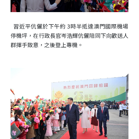
  習近平伉儷於下午約 3時半抵達澳門國際機場
停機坪，在行政長官岑浩輝伉儷陪同下向歡送人
群揮手致意，之後登上專機。