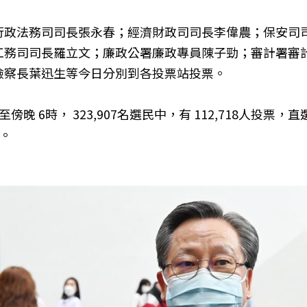
行政法務司司長張永春；經濟財政司司長李偉農；保安司
工務司司長羅立文；廉政公署廉政專員陳子勁；審計署審
檢察長葉迅生等今日分別到各投票站投票。
晚 6時， 323,907名選民中，有 112,718人投票，直
。