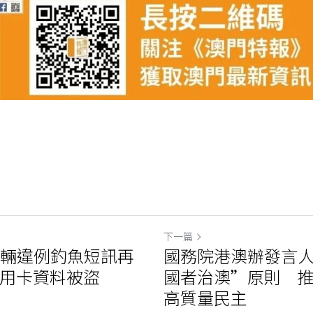
下一篇
車輛違例釣魚短訊再
國務院港澳辦發言
信用卡資料被盜
國者治澳”原則 
高質量民主