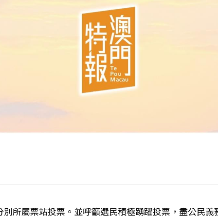
日分別所屬票站投票。並呼籲選民積極踴躍投票，盡公民義