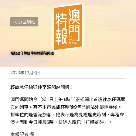
返回網站
輕軌氹仔線延伸至媽閣站開通
2023年12月8日
輕軌氹仔線延伸至媽閣站開通！
澳門媽閣站今（8）日上午 6時半正式開出首班往氹仔碼頭
方向列車。有不少市民旅客昨晚9時已到站外排隊等候。
排頭位的是香港旅客，他表示是為見證歷史時刻，專程來
澳。而到今日凌晨5時，排隊人龍已「打晒蛇餅」。
本報記者 攝 