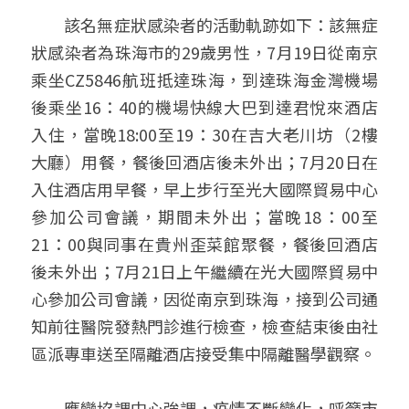
　　該名無症狀感染者的活動軌跡如下：該無症
狀感染者為珠海市的29歲男性，7月19日從南京
乘坐CZ5846航班抵達珠海，到達珠海金灣機場
後乘坐16：40的機場快線大巴到達君悅來酒店
入住，當晚18:00至19：30在吉大老川坊（2樓
大廳）用餐，餐後回酒店後未外出；7月20日在
入住酒店用早餐，早上步行至光大國際貿易中心
參加公司會議，期間未外出；當晚18：00至
21：00與同事在貴州歪菜館聚餐，餐後回酒店
後未外出；7月21日上午繼續在光大國際貿易中
心參加公司會議，因從南京到珠海，接到公司通
知前往醫院發熱門診進行檢查，檢查結束後由社
區派專車送至隔離酒店接受集中隔離醫學觀察。   
　　應變協調中心強調，疫情不斷變化，呼籲市