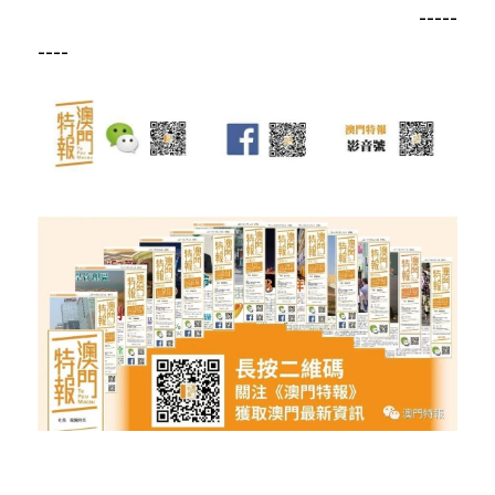
                                                                                      -----
----