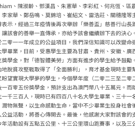
druco Achiam、陳淑齡、鄧漢昌、朱憲華、李彩紅、何兆恆
、李家華、鄭岳鳴、莫錦培、崔紹文、雷浩莊、關穗隆等
辭表示，經過三年疫情後再次舉辦「樂善盃」慈善行山長
，讓該會的善舉一直傳承，亦給予該會繼續辦下去的決心
於二零一一年成立的公益項目，我們深信知識可以改變命
大學畢業，目前，受惠學生主要為甘肅、貴州、安徽、廣
立獎學金，對「德智體美勞」方面有進步的學生給予鼓勵
內地脫貧攻堅戰取得了「全面勝利」，育才基金現時主要
又盼望實現大學夢的學生，今個學年度（二零二三至二零
及一百零五份獎學金，預計支出為澳門幣八十五萬元。而
生一千三百人，現時已有四百八十名大學生畢業、三十一
、潤物無聲，以生命感動生命，當中不少畢業生投身社會
入公益活動，將善心傳開去。最後，他感謝大家對該會的
今年活動設有五點五公里、十三公里環山跑賽事，以及三
。