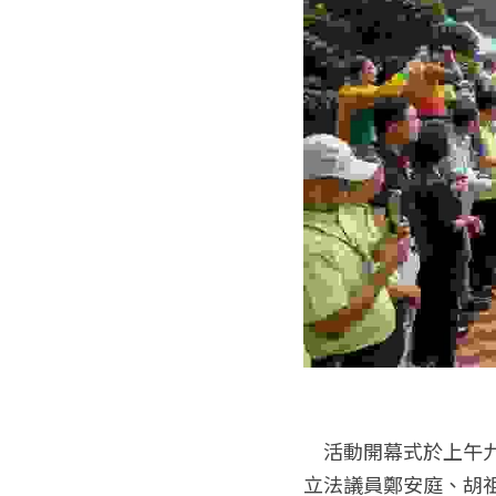
　活動開幕式於上午
立法議員鄭安庭、胡