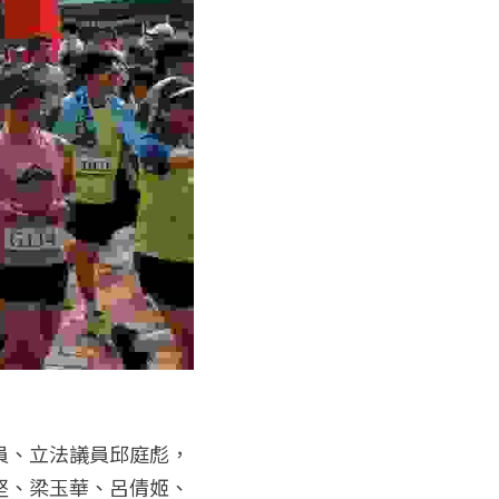
員、立法議員邱庭彪，
堅、梁玉華、呂倩姬、