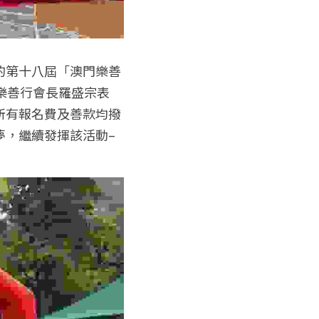
的第十八屆「澳門樂善
樂善行會長羅盛宗表
所有報名費及善款均撥
夢，繼續發揮該活動–