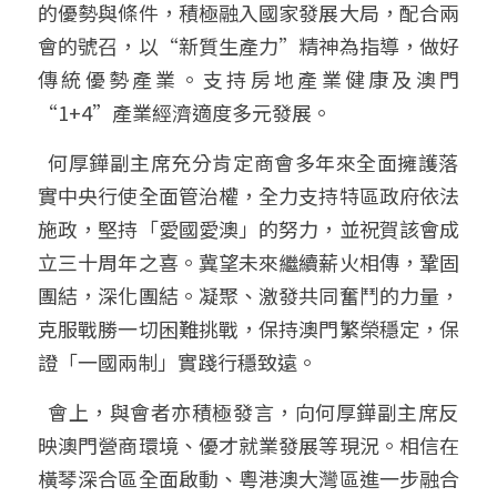
的優勢與條件，積極融入國家發展大局，配合兩
會的號召，以“新質生產力”精神為指導，做好
傳統優勢產業。支持房地產業健康及澳門
“1+4”產業經濟適度多元發展。
  何厚鏵副主席充分肯定商會多年來全面擁護落
實中央行使全面管治權，全力支持特區政府依法
施政，堅持「愛國愛澳」的努力，並祝賀該會成
立三十周年之喜。冀望未來繼續薪火相傳，鞏固
團結，深化團結。凝聚、激發共同奮鬥的力量，
克服戰勝一切困難挑戰，保持澳門繁榮穩定，保
證「一國兩制」實踐行穩致遠。
  會上，與會者亦積極發言，向何厚鏵副主席反
映澳門營商環境、優才就業發展等現況。相信在
橫琴深合區全面啟動、粵港澳大灣區進一步融合