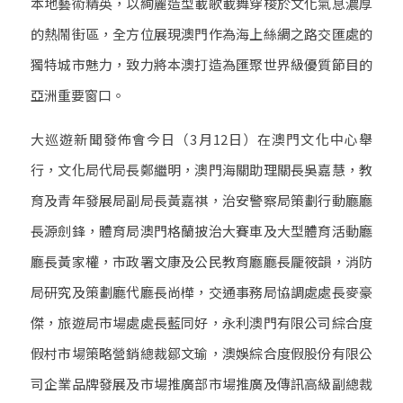
本地藝術精英，以絢麗造型載歌載舞穿梭於文化氣息濃厚
的熱鬧街區，全方位展現澳門作為海上絲綢之路交匯處的
獨特城市魅力，致力將本澳打造為匯聚世界級優質節目的
亞洲重要窗口。
大巡遊新聞發佈會今日（3月12日）在澳門文化中心舉
行，文化局代局長鄭繼明，澳門海關助理關長吳嘉慧，教
育及青年發展局副局長黃嘉祺，治安警察局策劃行動廳廳
長源劍鋒，體育局澳門格蘭披治大賽車及大型體育活動廳
廳長黃家權，市政署文康及公民教育廳廳長龎筱韻，消防
局研究及策劃廳代廳長尚樺，交通事務局協調處處長麥豪
傑，旅遊局市場處處長藍同好，永利澳門有限公司綜合度
假村市場策略營銷總裁鄒文瑜，澳娛綜合度假股份有限公
司企業品牌發展及市場推廣部市場推廣及傳訊高級副總裁