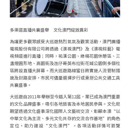
多渠道直播共襄盛舉　文化澳門綻放異彩
為讓更多觀眾感受大巡遊熱烈氣氛及觀賞活動，澳門廣播
電視股份有限公司將透過《澳視澳門》及《澳視綜藝》電
視頻道進行直播；同時，祐漢公園、綠楊花園休憩區、三
盞燈圓形地、高園街及氹仔哥英布拉街花城公園側多個社
區將設直播大屏幕。而大巡遊路線當日將實施人流管制措
施及封路安排，市民可儘量選擇步行或乘搭公共交通工具
共襄盛事。
大巡遊自2011年舉辦至今踏入第12屆，業已成為澳門重要
的文化品牌盛事，吸引各地旅客及本地居民參與。文化局
期望透過文化盛事深化國際人文藝術交流，彰顯本澳“以
中華文化為主流、多元文化共存的交流合作基地”的角色
定位，助力建設“文化澳門”。各項活動詳情可瀏覽