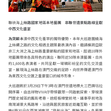
聯袂海上
絲路國家地區本地藝團　串聯世遺景點路線呈獻
中西文化盛宴
為突顯本
澳中西文化薈萃的獨特優勢，本年大巡遊圍繞海
上絲綢之路的文化相遇主題策劃表演內容，邀請橫跨亞歐
非三大洲之海上絲路重要節點的國家和地區、超過10隊外
地藝團帶來各具特色的演出，聯同近50隊本澳藝團，合共
約1,600名表演者，共同呈獻一場精彩紛呈的文化交流盛
宴，展現海上絲路在澳門交織的足跡，向世界傳遞澳門作
為東西文化交匯之重要窗口的城市形象。
大巡遊將於3月29日下午3時在澳門世遺地標大三巴牌坊拉
開序幕，由吉祥物VIVA仔帶領觀眾一同啟航探索，穿梭澳
門歷史城區的舊街老巷，途經板樟堂前地、議事亭前地及
南灣湖景大馬路等，沿途與居民旅客近距離互動，並於傍
晚6時30分在西灣湖廣場“登船出海”壓軸演出。各藝團