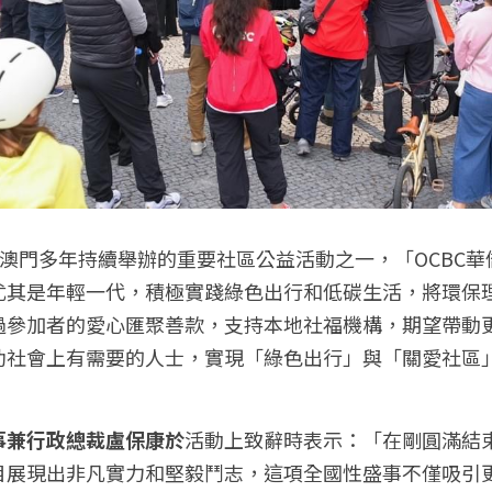
行澳門多年持續舉辦的重要社區公益活動之一，「OCBC
尤其是年輕一代，積極實踐綠色出行和低碳生活，將環保
過參加者的愛心匯聚善款，支持本地社福機構，期望帶動
助社會上有需要的人士，實現「綠色出行」與「關愛社區
事兼行政總裁盧保康於
活動上致辭時表示：「在剛圓滿結束
目展現出非凡實力和堅毅鬥志，這項全國性盛事不僅吸引