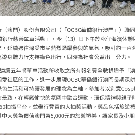
行（澳門）股份有限公司（「OCBC華僑銀行澳門」）聯
BC華僑銀行慈善單車活動」，今（13）日下午於氹仔海濱休
年，延續過往深受市民熱烈踴躍參與的氣氛，吸引約一百
巡遊身體力行支持綠色出行，同時為社會公益出一分力。
澳門連續五年將單車活動所收取之所有報名費全數捐贈予「
關愛社區的工作，進一步展現OCBC華僑銀行澳門長期深
色生活和可持續發展的理念為主軸，參加者以創意Cospl
市景致，在輕鬆愉快的氛圍中融合運動、環保精神與親子
60拍攝平台，並舉行豐富的大抽獎活動，獎品包括旅遊禮
中大獎為價值澳門幣5,000元的旅遊禮券，讓家長及小
。