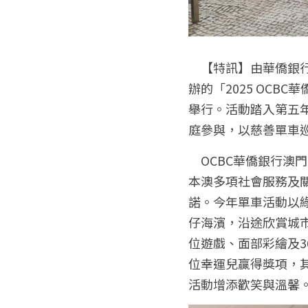
　【特訊】由華僑銀
辦的「2025 OC
舉行。活動踏入第五
庭參與，以慈善單車
　OCBC華僑銀行
本澳多項社會服務及
諾。今年單車活動以綠
仔海濱，沿途欣賞城
位遊戲、面部彩繪及3
位幸運兒贏得獎項，其
活動增添歡笑與溫馨