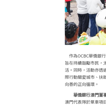
　作為OCBC華僑銀
旨在持續鼓勵市民，
活。同時，活動亦透
際行動關愛城市、扶
向善的正向循環。
華僑銀行澳門董
澳門代表隊於單車項