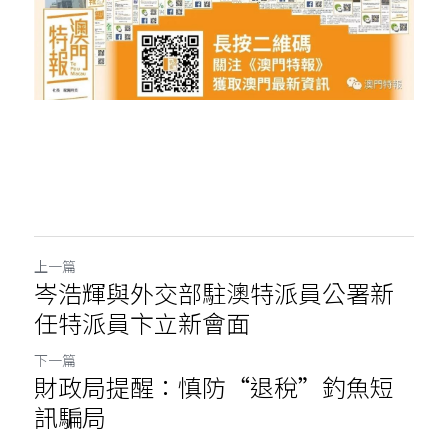
上一篇
岑浩輝與外交部駐澳特派員公署新
任特派員卞立新會面
下一篇
財政局提醒：慎防“退稅”釣魚短
訊騙局