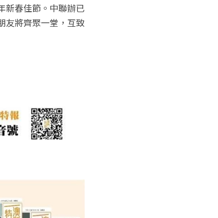
午年新春佳節。中聯辦已
界朋友將齊聚一堂，互致