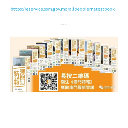
https://eservice.ssm.gov.mo/allpeoplernatestbook
~~~