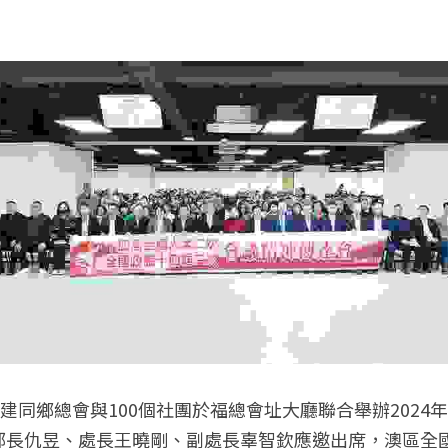
福建同鄉總會與100個社團於福總會址大廳聯合舉辦2024
部長仇昱、處長王曉剛、副處長辜智欽應邀出席，澳區全