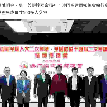
員陳明金、吳士芳傳達兩會精神。澳門福建同鄉總會執行
監事成員共500多人參會。