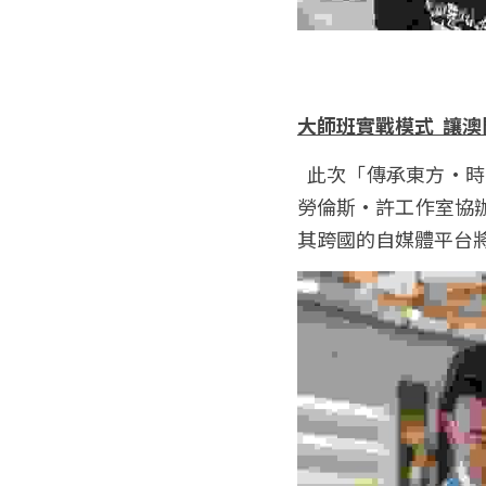
大師班實戰模式  讓
  此次「傳承東方·時尚脈搏」非遺時尚系列活動由美高梅主辦，文化和旅遊部恭王府博物館指導，
勞倫斯·許工作室協
其跨國的自媒體平台