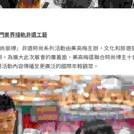
澳門業界接軌非遺工藝
辦。為擴大此次展會的覆蓋面，美高梅還聯合時尚博主十
將活動內容傳播至更廣泛的國際年輕觀眾。